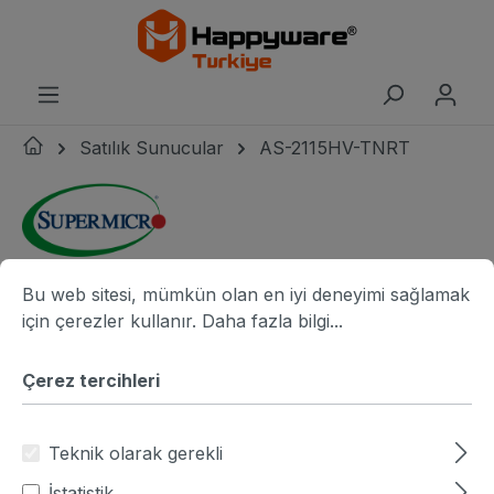
riğe geç
Satılık Sunucular
AS-2115HV-TNRT
Çerez tercihleri
Bu web sitesi, mümkün olan en iyi deneyimi sağlamak için ç
Supermicro logo
Resim galerisini atla
resim adı
r
Bu web sitesi, mümkün olan en iyi deneyimi sağlamak
için çerezler kullanır.
Daha fazla bilgi...
Çerez tercihleri
Teknik olarak gerekli
İstatistik