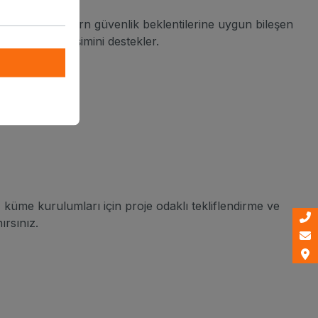
bilirlik ve modern güvenlik beklentilerine uygun bileşen
altyapı yönetişimini destekler.
üme kurulumları için proje odaklı tekliflendirme ve
rsınız.