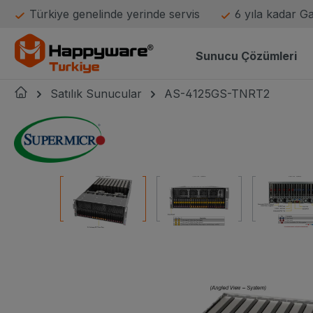
Türkiye genelinde yerinde servis
6 yıla kadar G
atla
Ana navigasyona geç
Sunucu Çözümleri
Satılık Sunucular
AS-4125GS-TNRT2
Supermicro logo
Resim galerisini atla
resim adı küçük resim
resim adı küçük resim
resim adı 
resim adı