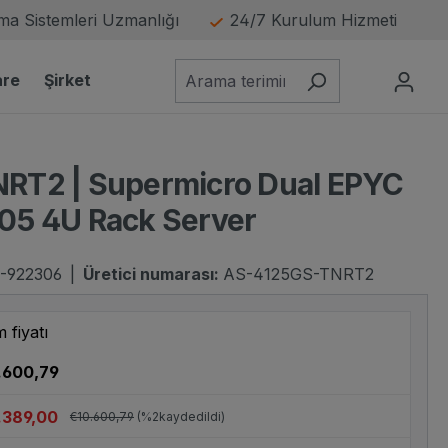
a Sistemleri Uzmanlığı
24/7 Kurulum Hizmeti
are
Şirket
RT2 | Supermicro Dual EPYC
05 4U Rack Server
-922306
|
Üretici numarası:
AS-4125GS-TNRT2
m fiyatı
resim 
.600,79
.389,00
€10.600,79
(%2kaydedildi)