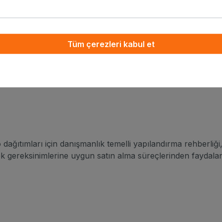
mlar tasarlar; doğrulanmış termal profiller, uzaktan yönetile
t of Trust gibi özellikler, ölçülü dağıtım uygulamalarını ve 
Tüm çerezleri kabul et
ımları için danışmanlık temelli yapılandırma rehberliği, k
 gereksinimlerine uygun satın alma süreçlerinden faydalanı