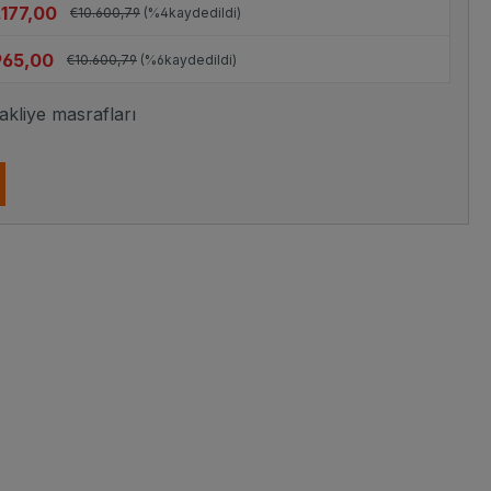
.177,00
€10.600,79
(%4kaydedildi)
965,00
€10.600,79
(%6kaydedildi)
nakliye masrafları