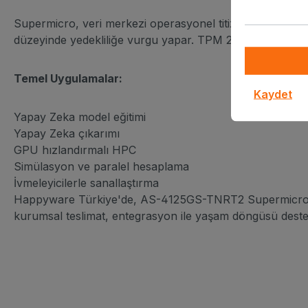
Supermicro, veri merkezi operasyonel titizliğiyle platfor
düzeyinde yedekliliğe vurgu yapar. TPM 2.0 ve Silicon Roo
Temel Uygulamalar:
Kaydet
Yapay Zeka model eğitimi
Yapay Zeka çıkarımı
GPU hızlandırmalı HPC
Simülasyon ve paralel hesaplama
İvmeleyicilerle sanallaştırma
Happyware Türkiye'de, AS-4125GS-TNRT2 Supermicro dağıt
kurumsal teslimat, entegrasyon ile yaşam döngüsü destek