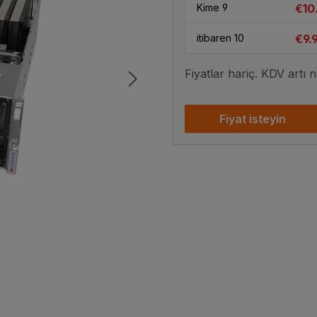
€10
Kime
9
€9.
itibaren
10
Fiyatlar hariç. KDV artı 
Fiyat isteyin