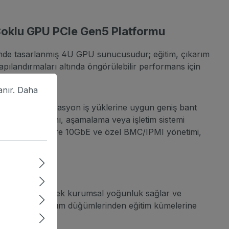
Çoklu GPU PCIe Gen5 Platformu
nde tasarlanmış 4U GPU sunucusudur; eğitim, çıkarım
pılandırmaları altında öngörülebilir performans için
r.
Daha fazla bilgi...
anır.
Daha
eme ve simülasyon iş yüklerine uygun geniş bant
2,5" NVMe yuvasını, aşamalama veya işletim sistemi
tamamlanır. Entegre 10GbE ve özel BMC/IPMI yönetimi,
konsolide ederek kurumsal yoğunluk sağlar ve
ği artırır ve çıkarım düğümlerinden eğitim kümelerine