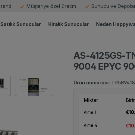
aranti
Müşteriye özel üretim
Sunucu ve Depolam
Satılık Sunucular
Kiralık Sunucular
Neden Happyw
AS-4125GS-TN
9004 EPYC 90
Ürün numarası:
TR5B9418
Miktar
Biri
küçük resim
resim adı küçük resim
resim adı
€10
Kime
1
€10
Kime
4