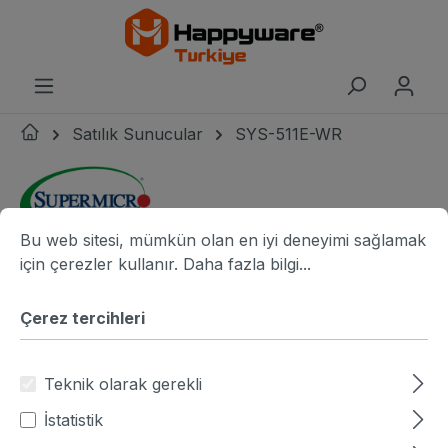
riğe geç
Satılık Sunucular
SYS-511E-WR
Çerez tercihleri
Bu web sitesi, mümkün olan en iyi deneyimi sağlamak için ç
Bu web sitesi, mümkün olan en iyi deneyimi sağlamak
Supermicro logo
Resim galerisini atla
resim adı
r
için çerezler kullanır.
Daha fazla bilgi...
Çerez tercihleri
Teknik olarak gerekli
İstatistik