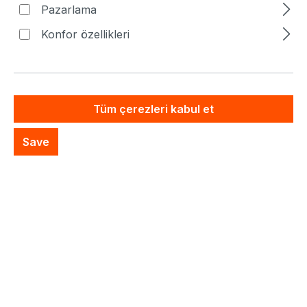
Artık mevcut değil
Pazarlama
Konfor özellikleri
Özel Sistem Teklifi
İstek listesine ekle
Tüm çerezleri kabul et
Save