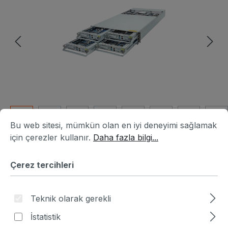
Çerez tercihleri
Bu web sitesi, mümkün olan en iyi deneyimi sağlamak için ç
Bu web sitesi, mümkün olan en iyi deneyimi sağlamak
için çerezler kullanır.
Daha fazla bilgi...
Ürün numarası:
TR8B6646-164571
|
Çerez tercihleri
Üretici numarası:
6NH253Z10DR000AAP1
Fiyat sor
Teknik olarak gerekli
Fiyatlar hariç. KDV artı nakliye masrafları
İstatistik