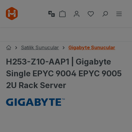
Ana içeriğe geç
Alışveriş sepeti 0 ürün içeri
0 istek listesi ü
Satilik Sunucular
Gigabyte Sunucular
Ana Sayfa
H253-Z10-AAP1 | Gigabyte
Single EPYC 9004 EPYC 9005
2U Rack Server
Resim galerisini atla