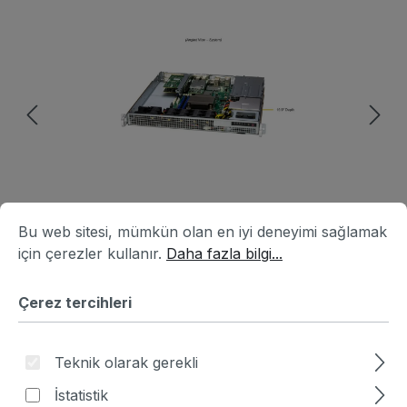
Resim galerisini atla
Çerez tercihleri
Bu web sitesi, mümkün olan en iyi deneyimi sağlamak için ç
Bu web sitesi, mümkün olan en iyi deneyimi sağlamak
için çerezler kullanır.
Daha fazla bilgi...
Çerez tercihleri
Ürün numarası:
HA3B7832-741916
|
Üretici numarası:
SYS-111AD-WRN2
Teknik olarak gerekli
Fiyat sor
İstatistik