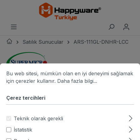
riğe geç
Satılık Sunucular
ARS-111GL-DNHR-LCC
Çerez tercihleri
Bu web sitesi, mümkün olan en iyi deneyimi sağlamak için ç
Bu web sitesi, mümkün olan en iyi deneyimi sağlamak
Supermicro logo
için çerezler kullanır.
Daha fazla bilgi...
Resim galerisini atla
resim adı
r
Çerez tercihleri
Teknik olarak gerekli
İstatistik