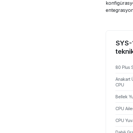
konfigürasyo
entegrasyon
SYS-1
teknik
80 Plus S
Anakart 
CPU
Bellek Yu
CPU Aile
CPU Yuv
Dahili Gr