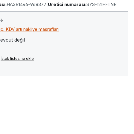
sı:
HA3B1446-968377
|
Üretici numarası:
SYS-121H-TNR
riç. KDV artı nakliye masrafları
evcut değil
İstek listesine ekle