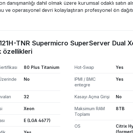
n danışmanlığı dahil olmak üzere kurumsal odaklı satın alm
u ve operasyonel devri kolaylaştıran profesyonel ön dağıtı
21H-TNR Supermicro SuperServer Dual Xe
 özellikleri
ertifikası
80 Plus Titanium
Hot-Swap
Yes
Üzerinde
No
IPMI / BMC
Yes
entegre
vaları
32
Kasayı Açma Girişi
No
si
Xeon
Maksimum RAM
8TB
Toplamı
ası
E (LGA 4677)
OS
Citrix H
(formerl
afik
Yes