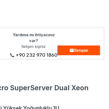
Yardıma mı ihtiyacınız
var?
İletişim kişiniz
İletişim
+90 232 970 1860
cro SuperServer Dual Xeon
i Yüksek Yoğunluklu 1U