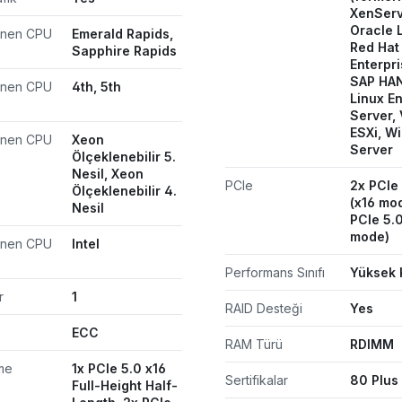
XenServ
Oracle L
enen CPU
Emerald Rapids,
Red Hat
Sapphire Rapids
Enterpri
SAP HA
enen CPU
4th, 5th
Linux En
Server,
ESXi, W
enen CPU
Xeon
Server
Ölçeklenebilir 5.
Nesil, Xeon
PCIe
2x PCIe 
Ölçeklenebilir 4.
(x16 mod
Nesil
PCIe 5.0
mode)
enen CPU
Intel
Performans Sınıfı
Yüksek 
r
1
RAID Desteği
Yes
ECC
RAM Türü
RDIMM
me
1x PCIe 5.0 x16
Sertifikalar
80 Plus
Full-Height Half-