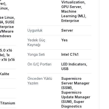
Virtualization,
er),
GPU Server,
inux,
Machine
Learning (ML),
se Linux,
Enterprise
NA, SUSE
terprise
Uygunluk
Server
 VMware
indows
Yedek Güç
Yes
Kaynağı
5.0 x16
Yonga Seti
Intel C741
e), 1x
 x16 (x16
Ön G/Ç Portları
LED Indicators,
USB
Kalite
Önceden Yüklü
Supermicro
Yazılım
Server Manager
(SSM),
Supermicro
Update Manager
(SUM), Super
 Titanium
Diagnostics