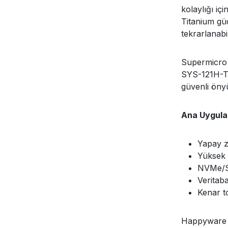
kolaylığı i
Titanium güç
tekrarlanabi
Supermicro 
SYS-121H-TN
güvenli öny
Ana Uygula
Yapay z
Yüksek 
NVMe/S
Veritab
Kenar t
Happyware T