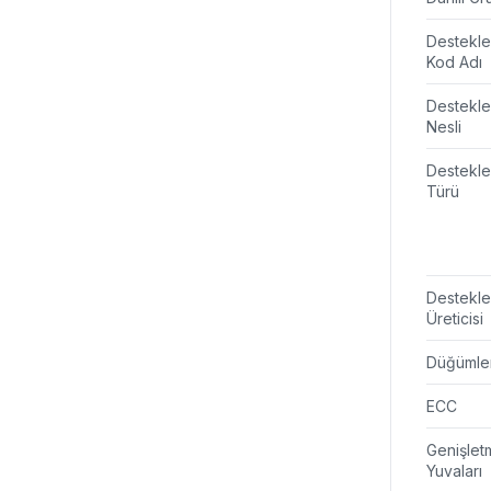
Destekl
Kod Adı
Destekl
Nesli
Destekl
Türü
Destekl
Üreticisi
Düğümle
ECC
Genişlet
Yuvaları