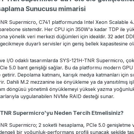
aplama Sunucusu mimarisi
 Supermicro, C741 platformunda Intel Xeon Scalable 4. ve 5
arebone sistemdir. Her CPU için 350W'a kadar TDP ile yü
na yönelik veri merkezi düğümleri için idealdir. 32 adet D
 gecikmeye duyarlı servisler için geniş bellek kapasitesine o
ı ve I/O odaklı tasarımlarda SYS-121H-TNR Supermicro, çok
Ie 5.0 bant genişliği sağlar. Bu da platformu modern GPU ç
getirir. Depolama katmanı, karışık medya katmanları için s
rir. Dahili M.2 mezzanine ise önyükleme ya da yansıtılmış işl
am döngüsü yönetimli önyüklemeyi yüksek yazma yoğunluklu 
rlarıyla uygulanabilen NVMe RAID desteği sunar.
TNR Supermicro'yu Neden Tercih Etmelisiniz?
R Supermicro; 2 soketli hesaplama, PCIe 5.0 genişletme ve 
engeli bir yoğunluk-performans profili sunacak şekilde tasa