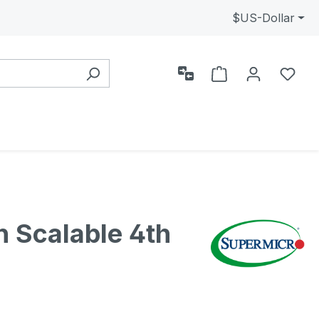
$
US-Dollar
Alışveriş sepeti
0 is
 Scalable 4th