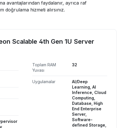
a avantajlarından faydalanır, ayrıca raf
m doğrulama hizmeti alırsınız.
on Scalable 4th Gen 1U Server
Toplam RAM
32
Yuvası
Uygulamalar
AI/Deep
Learning, AI
Inference, Cloud
Computing,
Database, High
End Enterprise
Server,
Software-
ypervisor
defined Storage,
y