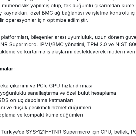
çin mühendislik yapılmış olup, tek düğümlü çıkarımdan küme 
 kaynakları, özel BMC ağ bağlantısı ve işletme kontrolü içi
lir operasyonlar için optimize edilmiştir.
platformları, bileşenler arası uyumluluk, uzun dönem güven
R Supermicro, IPMI/BMC yönetimi, TPM 2.0 ve NIST 800-19
ükleme ve kurtarma iş akışlarını destekleyerek modern ver
malar:
eka çıkarımı ve PCIe GPU hızlandırması
yoğunluklu sanallaştırma ve özel bulut hesaplama
DS ön uç depolama katmanları
anı ve düşük gecikmeli hizmet düğümleri
oplama ve kompakt küme düğümleri
ürkiye’de SYS-121H-TNR Supermicro için CPU, bellek, PCIe