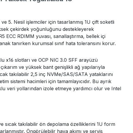
. Nesil işlemciler için tasarlanmış 1U çift soketli
ksek çekirdek yoğunluğunu destekleyerek
DR5 ECC RDIMM yuvası, sanallaştırma, bellek içi
lanak tanırken kurumsal sınıf hata toleransını korur.
lu x16 slotları ve OCP NIC 3.0 SFF arayüzü
ıkarım ve yüksek bant genişlikli ağ yapılarıyla
ıcak takılabilir 2,5 inç NVMe/SAS/SATA yataklarını
etim sistemi hacimleri için tamamlayıcıdır. Bu ayrık
veri yollarından izole etmeye yardımcı olur ve Intel
sıcak takılabilir ön depolama özelliklerini 1U form
rlanmıştır. Öngörülebilir hava akımı ve servis