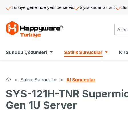
a içeriğe geç
Aramaya atla
Ana navigasyona geç
Türkiye genelinde yerinde servis
6 yıla kadar Garanti
Sun
Sunucu Çözümleri
Satilik Sunucular
Kir
Satilik Sunucular
AI Sunucular
Ana Sayfa
SYS-121H-TNR Supermicr
Gen 1U Server