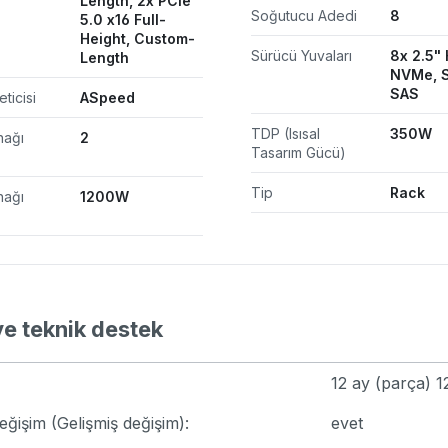
Length, 2x PCIe
Soğutucu Adedi
8
5.0 x16 Full-
Height, Custom-
Sürücü Yuvaları
8x 2.5"
Length
NVMe, S
SAS
eticisi
ASpeed
TDP (Isısal
350W
nağı
2
Tasarım Gücü)
Tip
Rack
nağı
1200W
ve teknik destek
12 ay (parça) 12
ğişim (Gelişmiş değişim):
evet