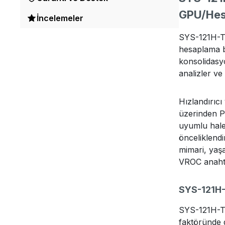
GPU/Hes
İncelemeler
SYS-121H-TNR
hesaplama b
konsolidasyo
analizler ve
Hızlandırıc
üzerinden PC
uyumlu hale 
önceliklendi
mimari, yaş
VROC anahta
SYS-121H-
SYS-121H-TN
faktöründe d