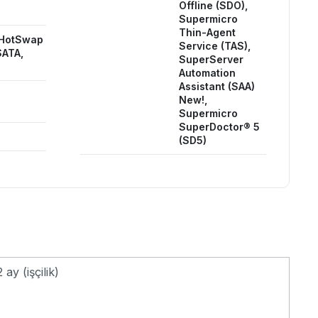
Offline (SDO),
Supermicro
Thin-Agent
 HotSwap
Service (TAS),
ATA,
SuperServer
Automation
Assistant (SAA)
New!,
Supermicro
SuperDoctor® 5
(SD5)
 ay (işçilik)