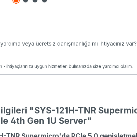
li yardıma veya ücretsiz danışmanlığa mı ihtiyacınız var?
n - ihtiyaçlarınıza uygun hizmetleri bulmanızda size yardımcı olalım.
ilgileri "SYS-121H-TNR Supermi
le 4th Gen 1U Server"
-TNR Supermicro'da PCIe 5.0 genişletmel