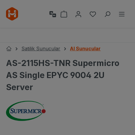
Ana içeriğe geç
Alışveriş sepeti 0 ürün içeri
0 istek listesi ü
Satilik Sunucular
AI Sunucular
Ana Sayfa
AS-2115HS-TNR Supermicro
AS Single EPYC 9004 2U
Server