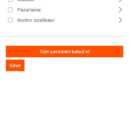
Fiyatlar hariç. KDV artı nakliye masrafları
Pazarlama
Artık mevcut değil
Konfor özellikleri
Özel Sistem Teklifi
İstek listesine ekle
Tüm çerezleri kabul et
Save