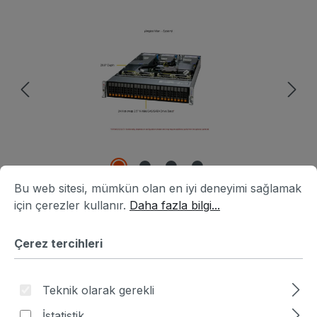
Resim galerisini atla
Çerez tercihleri
Bu web sitesi, mümkün olan en iyi deneyimi sağlamak için ç
Bu web sitesi, mümkün olan en iyi deneyimi sağlamak
için çerezler kullanır.
Daha fazla bilgi...
Çerez tercihleri
Ürün numarası:
HA8B1538-551191
|
Üretici numarası:
AS-2115HS-TNR
Teknik olarak gerekli
Fiyat sor
İstatistik