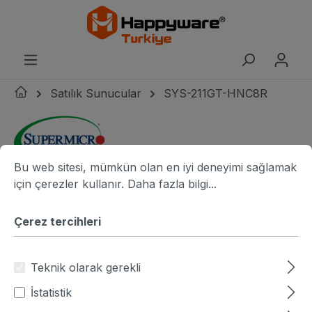
riğe geç
Satılık Sunucular
SYS-211GT-HNC8R
Çerez tercihleri
Bu web sitesi, mümkün olan en iyi deneyimi sağlamak için ç
Bu web sitesi, mümkün olan en iyi deneyimi sağlamak
Supermicro logo
Resim galerisini atla
resim adı
r
için çerezler kullanır.
Daha fazla bilgi...
Çerez tercihleri
Teknik olarak gerekli
İstatistik