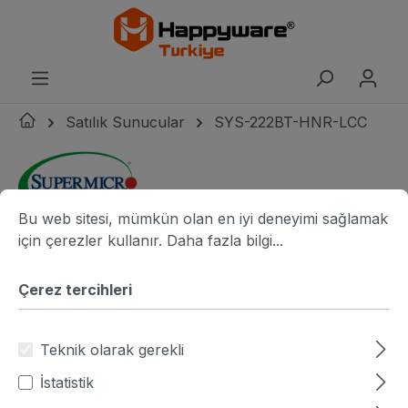
riğe geç
Satılık Sunucular
SYS-222BT-HNR-LCC
Çerez tercihleri
Bu web sitesi, mümkün olan en iyi deneyimi sağlamak için ç
Bu web sitesi, mümkün olan en iyi deneyimi sağlamak
Supermicro logo
Resim galerisini atla
resim adı
r
için çerezler kullanır.
Daha fazla bilgi...
Çerez tercihleri
Teknik olarak gerekli
İstatistik