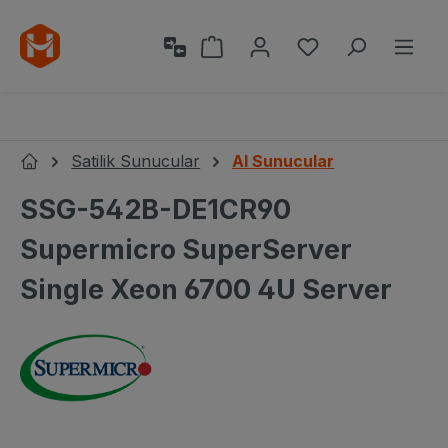
Ana içeriğe geç
Alışveriş sepeti 0 ürün içeri
0 istek listesi ü
Satilik Sunucular
AI Sunucular
Ana Sayfa
SSG-542B-DE1CR90
Supermicro SuperServer
Single Xeon 6700 4U Server