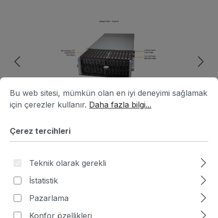
Resim galerisini atla
Çerez tercihleri
Bu web sitesi, mümkün olan en iyi deneyimi sağlamak için ç
Bu web sitesi, mümkün olan en iyi deneyimi sağlamak
için çerezler kullanır.
Daha fazla bilgi...
Çerez tercihleri
Teknik olarak gerekli
Ürün numarası:
HA7B2039-856601
|
İstatistik
Üretici numarası:
SSG-542B-DE1CR90
Pazarlama
Fiyat sor
Konfor özellikleri