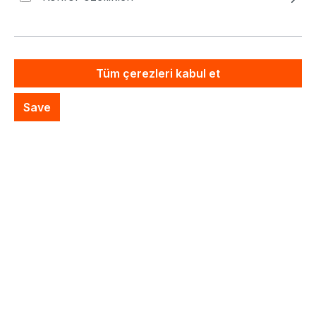
Fiyatlar hariç. KDV artı nakliye masrafları
Özel Sistem Teklifi
Tüm çerezleri kabul et
İstek listesine ekle
Save