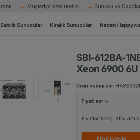
aranti
Müşteriye özel üretim
Sunucu ve Depolam
Satılık Sunucular
Kiralık Sunucular
Neden Happyw
SBI-612BA-1NE
Xeon 6900 6U 
Ürün numarası:
HA8B3321
Fiyat sor ↓
resim adı
sim
esim adı küçük resim
resim adı küçük resim
Fiyatlar hariç. KDV artı 
Fiyat isteyin