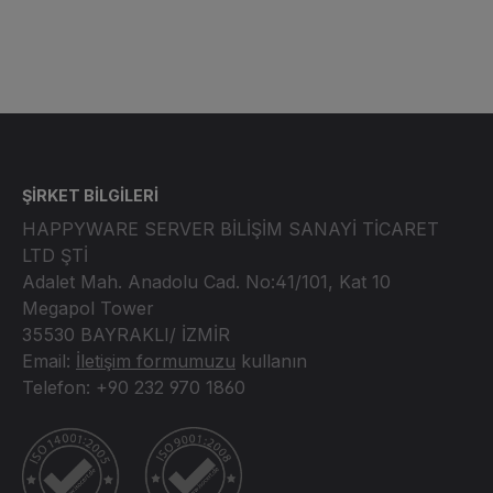
ŞİRKET BİLGİLERİ
HAPPYWARE SERVER BİLİŞİM SANAYİ TİCARET
LTD ŞTİ
Adalet Mah. Anadolu Cad. No:41/101, Kat 10
Megapol Tower
35530 BAYRAKLI/ İZMİR
Email:
İletişim formumuzu
kullanın
Telefon: +90 232 970 1860