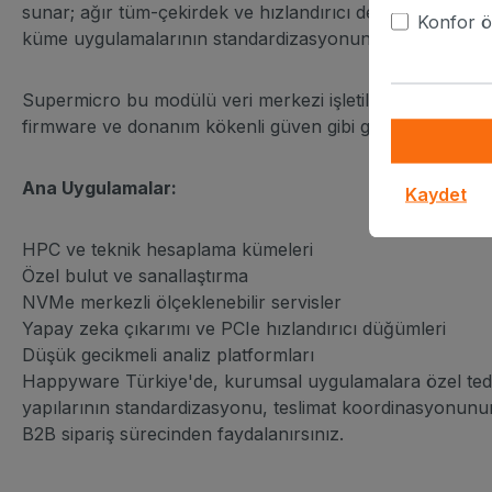
sunar; ağır tüm-çekirdek ve hızlandırıcı destekli iş yükler
Konfor öz
küme uygulamalarının standardizasyonunda veya özel bulut
Supermicro bu modülü veri merkezi işletilebilirliği etraf
firmware ve donanım kökenli güven gibi güvenlik temel 
Ana Uygulamalar:
Kaydet
HPC ve teknik hesaplama kümeleri
Özel bulut ve sanallaştırma
NVMe merkezli ölçeklenebilir servisler
Yapay zeka çıkarımı ve PCIe hızlandırıcı düğümleri
Düşük gecikmeli analiz platformları
Happyware Türkiye'de, kurumsal uygulamalara özel ted
yapılarının standardizasyonu, teslimat koordinasyonunun
B2B sipariş sürecinden faydalanırsınız.