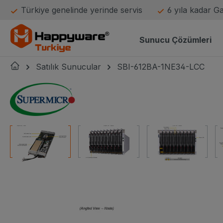
Türkiye genelinde yerinde servis
6 yıla kadar G
atla
Ana navigasyona geç
Sunucu Çözümleri
Satılık Sunucular
SBI-612BA-1NE34-LCC
Supermicro logo
Resim galerisini atla
resim adı
resim adı küçük resim
resim adı küçük resim
resim adı küçük re
r