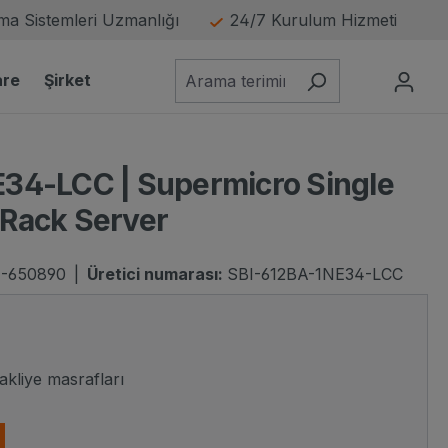
a Sistemleri Uzmanlığı
24/7 Kurulum Hizmeti
are
Şirket
34-LCC | Supermicro Single
Rack Server
-650890
|
Üretici numarası:
SBI-612BA-1NE34-LCC
resim 
nakliye masrafları