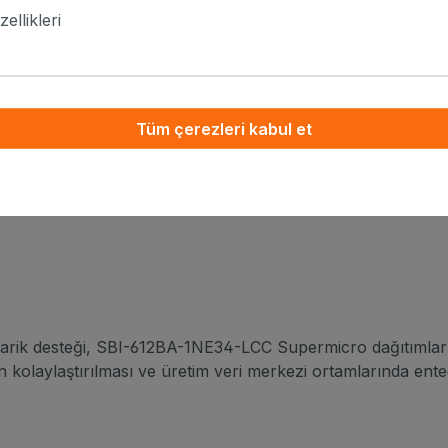
inde sürekli çalışmaya olanak tanır. Blade modülerliği, tekrar
ellikleri
 kapasitesinin genişletilmesinde öngörülebilir ölçeklenebili
ında tasarlayarak kurumsal yönetimi IPMI 2.0 BMC, KVM-over-
unsurlarını da içerir, böylece kontrollü yaşam döngüsü uyg
Tüm çerezleri kabul et
arik desteği, SBI-612BA-1NE34-LCC Supermicro dağıtımlar
 kolaylaştırılması ve üretim veri merkezi ortamlarında ent