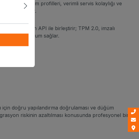
lanabilir düğüm profilleri, verimli servis kolaylığı ve
rliği destekler.
IP ve Redfish API ile birleştirir; TPM 2.0, imzalı
ulamalarıyla uyum sağlar.
ı için doğru yapılandırma doğrulaması ve düğüm
egrasyon riskinin azaltılması konusunda profesyonel bir