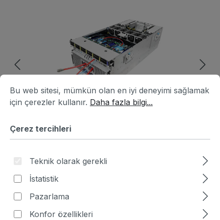
Resim galerisini atla
Çerez tercihleri
Bu web sitesi, mümkün olan en iyi deneyimi sağlamak için ç
Bu web sitesi, mümkün olan en iyi deneyimi sağlamak
için çerezler kullanır.
Daha fazla bilgi...
Çerez tercihleri
Teknik olarak gerekli
Ürün numarası:
HA6B4624-415100
|
İstatistik
Üretici numarası:
6U8X-EGS2/ZC SYN H200
Pazarlama
Fiyat sor
Konfor özellikleri