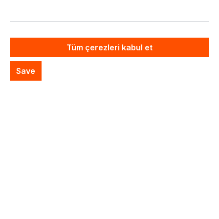
Fiyatlar hariç. KDV artı nakliye masrafları
Artık mevcut değil
Tüm çerezleri kabul et
Özel Sistem Teklifi
Save
İstek listesine ekle