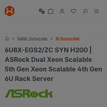
Ana içeriğe geç
Alışveriş sepeti 0 ürün içeri
0 istek listesi ü
Satilik Sunucular
AI Sunucular
Ana Sayfa
6U8X-EGS2/ZC SYN H200 |
ASRock Dual Xeon Scalable
5th Gen Xeon Scalable 4th Gen
6U Rack Server