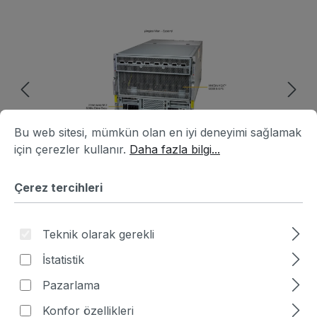
Resim galerisini atla
Çerez tercihleri
Bu web sitesi, mümkün olan en iyi deneyimi sağlamak için ç
Bu web sitesi, mümkün olan en iyi deneyimi sağlamak
için çerezler kullanır.
Daha fazla bilgi...
Çerez tercihleri
Teknik olarak gerekli
Ürün numarası:
HA0B8938-515997
|
İstatistik
Üretici numarası:
SYS-822GS-NB3RT
Pazarlama
Fiyat sor
Konfor özellikleri