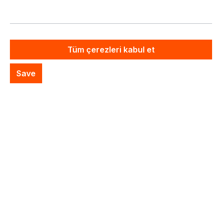
Fiyatlar hariç. KDV artı nakliye masrafları
Artık mevcut değil
Tüm çerezleri kabul et
Özel Sistem Teklifi
Save
İstek listesine ekle