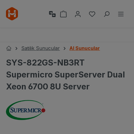
Ana içeriğe geç
Alışveriş sepeti 0 ürün içeri
0 istek listesi ü
Satilik Sunucular
AI Sunucular
Ana Sayfa
SYS-822GS-NB3RT
Supermicro SuperServer Dual
Xeon 6700 8U Server