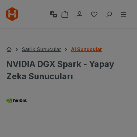
Ana içeriğe geç
Alışveriş sepeti 0 ürün içeri
0 istek listesi ü
Satilik Sunucular
AI Sunucular
Ana Sayfa
NVIDIA DGX Spark - Yapay
Zeka Sunucuları
Resim galerisini atla