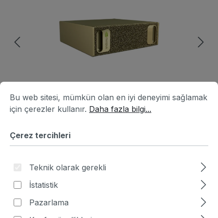
Çerez tercihleri
Bu web sitesi, mümkün olan en iyi deneyimi sağlamak için ç
Bu web sitesi, mümkün olan en iyi deneyimi sağlamak
için çerezler kullanır.
Daha fazla bilgi...
Çerez tercihleri
Ürün numarası:
HA4B3805-508619
|
Üretici numarası:
940-54242-0005-000
Teknik olarak gerekli
İstatistik
Miktar
Birim fiyatı
Pazarlama
$7.916,22
Kime
1