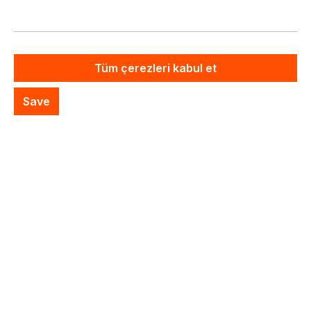
Fiyat sor
Fiyatlar hariç. KDV artı nakliye masrafları
Artık mevcut değil
Tüm çerezleri kabul et
Save
Özel Sistem Teklifi
İstek listesine ekle