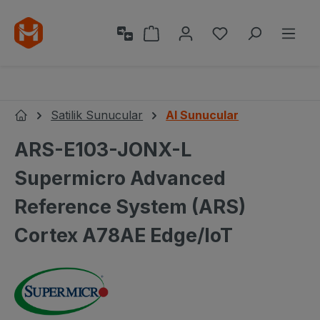
Ana içeriğe geç
Alışveriş sepeti 0 ürün içeri
0 istek listesi ü
Satilik Sunucular
AI Sunucular
Ana Sayfa
ARS-E103-JONX-L
Supermicro Advanced
Reference System (ARS)
Cortex A78AE Edge/IoT