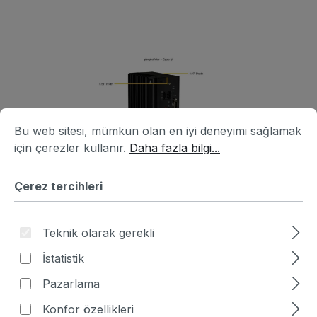
Resim galerisini atla
Çerez tercihleri
Bu web sitesi, mümkün olan en iyi deneyimi sağlamak için ç
Bu web sitesi, mümkün olan en iyi deneyimi sağlamak
için çerezler kullanır.
Daha fazla bilgi...
Çerez tercihleri
Teknik olarak gerekli
İstatistik
Ürün numarası:
HA6B1330-371445
|
Pazarlama
Üretici numarası:
ARS-E103-JONX-L
Konfor özellikleri