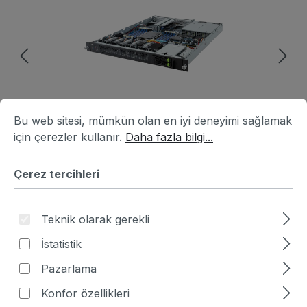
Çerez tercihleri
Bu web sitesi, mümkün olan en iyi deneyimi sağlamak için ç
Bu web sitesi, mümkün olan en iyi deneyimi sağlamak
için çerezler kullanır.
Daha fazla bilgi...
Çerez tercihleri
Ürün numarası:
HA6B3991-859145
|
Teknik olarak gerekli
Üretici numarası:
6NE163P30DR000ABG1
İstatistik
Fiyat sor
Pazarlama
Fiyatlar hariç. KDV artı nakliye masrafları
Konfor özellikleri