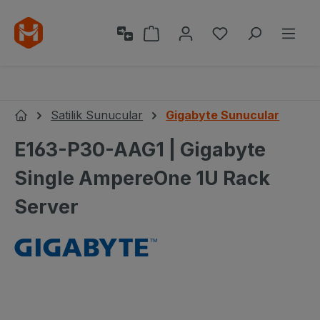
Ana içeriğe geç
Alışveriş sepeti 0 ürün içeri
0 istek listesi ü
Satilik Sunucular
Gigabyte Sunucular
Ana Sayfa
E163-P30-AAG1 | Gigabyte
Single AmpereOne 1U Rack
Server
Resim galerisini atla