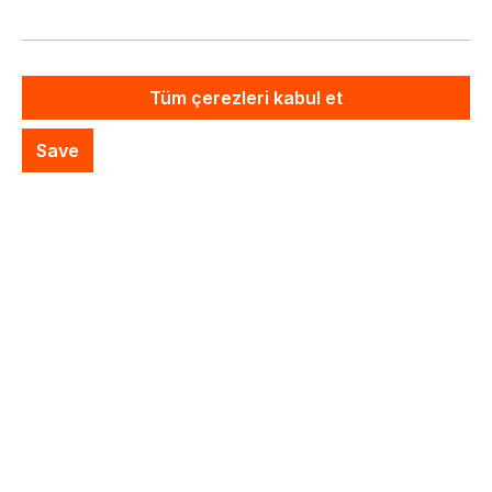
Artık mevcut değil
Özel Sistem Teklifi
Tüm çerezleri kabul et
İstek listesine ekle
Save