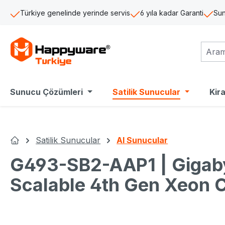
a içeriğe geç
Aramaya atla
Ana navigasyona geç
Türkiye genelinde yerinde servis
6 yıla kadar Garanti
Sun
Sunucu Çözümleri
Satilik Sunucular
Kir
Satilik Sunucular
AI Sunucular
Ana Sayfa
G493-SB2-AAP1 | Gigaby
Scalable 4th Gen Xeon 