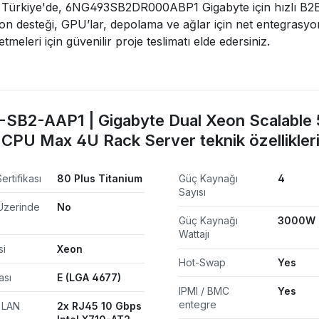
ürkiye'de, 6NG493SB2DR000ABP1 Gigabyte için hızlı B2B ted
n desteği, GPU’lar, depolama ve ağlar için net entegrasyon
tmeleri için güvenilir proje teslimatı elde edersiniz.
SB2-AAP1 | Gigabyte Dual Xeon Scalable 
CPU Max 4U Rack Server teknik özellikler
ertifikası
80 Plus Titanium
Güç Kaynağı
4
Sayısı
Üzerinde
No
Güç Kaynağı
3000W
Wattajı
si
Xeon
Hot-Swap
Yes
ası
E (LGA 4677)
IPMI / BMC
Yes
entegre
ğ LAN
2x RJ45 10 Gbps