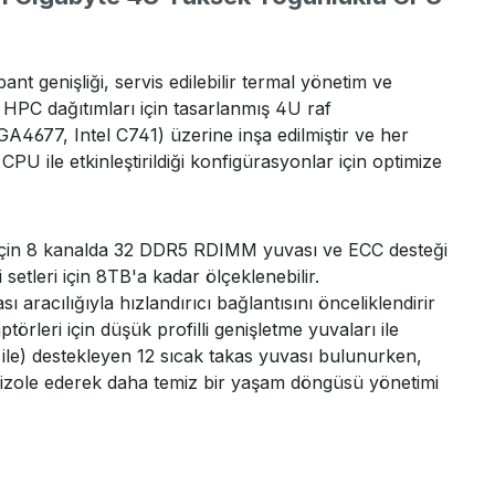
nişliği, servis edilebilir termal yönetim ve
 HPC dağıtımları için tasarlanmış 4U raf
LGA4677, Intel C741) üzerine inşa edilmiştir ve her
 ile etkinleştirildiği konfigürasyonlar için optimize
PU için 8 kanalda 32 DDR5 RDIMM yuvası ve ECC desteği
setleri için 8TB'a kadar ölçeklenebilir.
cılığıyla hızlandırıcı bağlantısını önceliklendirir
leri için düşük profilli genişletme yuvaları ile
le) destekleyen 12 sıcak takas yuvası bulunurken,
dan izole ederek daha temiz bir yaşam döngüsü yönetimi