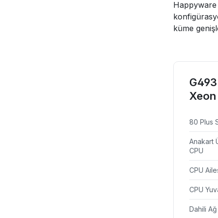
Happyware T
konfigürasyo
küme genişle
G493-
Xeon 
80 Plus S
Anakart 
CPU
CPU Aile
CPU Yuv
Dahili A