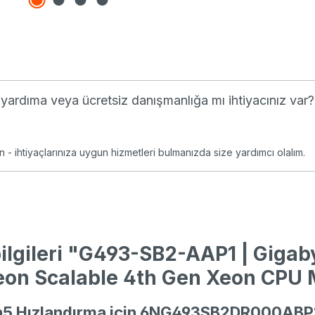
li yardıma veya ücretsiz danışmanlığa mı ihtiyacınız var?
n - ihtiyaçlarınıza uygun hizmetleri bulmanızda size yardımcı olalım.
ilgileri "G493-SB2-AAP1 | Gigab
on Scalable 4th Gen Xeon CPU 
n5 Hızlandırma için 6NG493SB2DR000ABP1