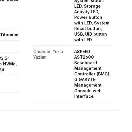
System status
LED, Storage
Activity LED,
Power button
with LED, System
Reset button,
USB, UID button
 Titanium
with LED
Önceden Yüklü
ASPEED
Yazılım
AST2600
/3.5"
Baseboard
p NVMe,
Management
AS
Controller (BMC),
GIGABYTE
Management
Console web
interface