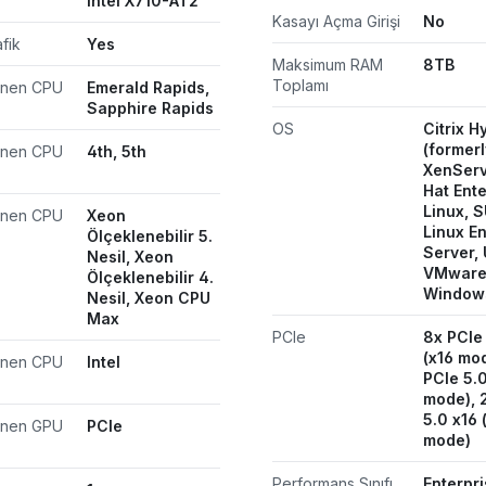
Intel X710-AT2
Kasayı Açma Girişi
No
afik
Yes
Maksimum RAM
8TB
Toplamı
enen CPU
Emerald Rapids,
Sapphire Rapids
OS
Citrix H
(formerl
enen CPU
4th, 5th
XenServ
Hat Ente
Linux, 
enen CPU
Xeon
Linux En
Ölçeklenebilir 5.
Server,
Nesil, Xeon
VMware 
Ölçeklenebilir 4.
Window
Nesil, Xeon CPU
Max
PCIe
8x PCIe
(x16 mo
enen CPU
Intel
PCIe 5.0
mode), 
5.0 x16 
enen GPU
PCIe
mode)
Performans Sınıfı
Enterpr