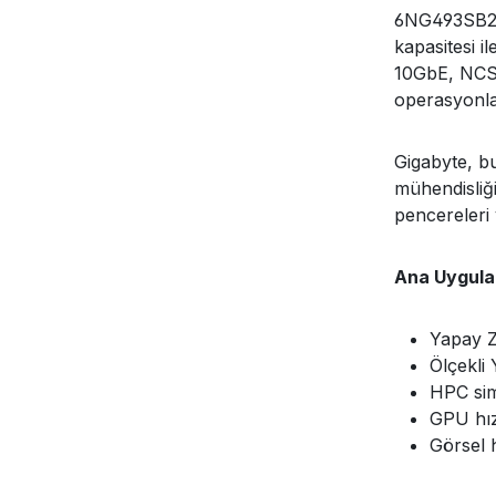
6NG493SB2D
kapasitesi i
10GbE, NCSI
operasyonlar
Gigabyte, b
mühendisliğ
pencereleri 
Ana Uygula
Yapay Z
Ölçekli
HPC si
GPU hızl
Görsel 