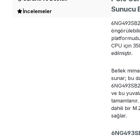
Sunucu 
İncelemeler
6NG493SB2DR
öngörülebili
platformudur
CPU için 350
edilmiştir.
Bellek mima
sunar; bu da
6NG493SB2DR
ve bu yuvala
tamamlanır.
dahili bir M
sağlar.
6NG493SB