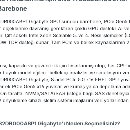
Barebone
000ABP1 Gigabyte GPU sunucu barebone, PCIe Gen5 bant ge
r ölçeklenme davranışı gerektiren çoklu GPU destekli AI ve
. Çift soketli Intel Xeon Scalable 5. ve 4. Nesil işlemciler (
W TDP desteği sunar. Tam PCIe ve bellek kaynaklarının 2 CPU
risi, kapasite ve güvenilirlik için tasarlanmış olup, her C
 büyük model eğitimi, bellek içi analizler ve simülasyon veri 
000ABP1 Gigabyte, 8 adet PCIe 5.0 x16 FHFL GPU yuvası ara
r ek PCIe Gen5 x16 yuvalar ve kumaş ya da depolama adaptör
 Ön tarafta, NVMe/SATA/SAS (isteğe bağlı SAS denetleyici i
.2 önyükleme cihazı işletim sistemi imajlarını veri yolların
2DR000ABP1 Gigabyte'ı Neden Seçmelisiniz?