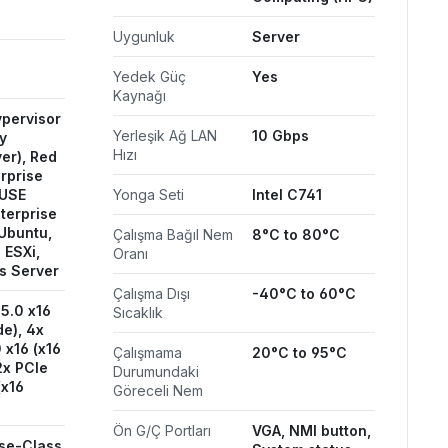
Uygunluk
Server
Yedek Güç
Yes
Kaynağı
ypervisor
Yerleşik Ağ LAN
10 Gbps
y
Hızı
er), Red
rprise
SUSE
Yonga Seti
Intel C741
terprise
 Ubuntu,
Çalışma Bağıl Nem
8°C to 80°C
ESXi,
Oranı
s Server
Çalışma Dışı
-40°C to 60°C
 5.0 x16
Sıcaklık
de), 4x
 x16 (x16
Çalışmama
20°C to 95°C
2x PCIe
Durumundaki
(x16
Göreceli Nem
Ön G/Ç Portları
VGA, NMI button,
ise-Class