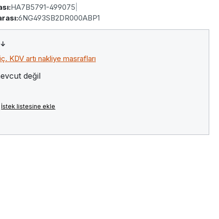
sı:
HA7B5791-499075
|
rası:
6NG493SB2DR000ABP1
riç. KDV artı nakliye masrafları
evcut değil
İstek listesine ekle