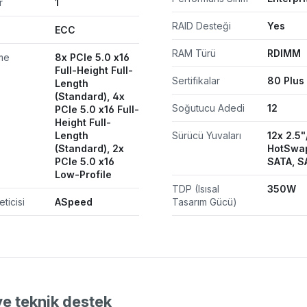
r
1
RAID Desteği
Yes
ECC
RAM Türü
RDIMM
me
8x PCIe 5.0 x16
Full-Height Full-
Sertifikalar
80 Plus
Length
(Standard), 4x
Soğutucu Adedi
12
PCIe 5.0 x16 Full-
Height Full-
Length
Sürücü Yuvaları
12x 2.5"
(Standard), 2x
HotSwa
PCIe 5.0 x16
SATA, S
Low-Profile
TDP (Isısal
350W
eticisi
ASpeed
Tasarım Gücü)
ve teknik destek