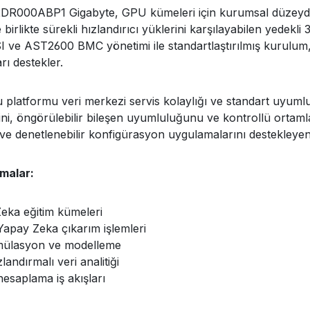
R000ABP1 Gigabyte, GPU kümeleri için kurumsal düzeyde 
le birlikte sürekli hızlandırıcı yüklerini karşılayabilen yede
 ve AST2600 BMC yönetimi ile standartlaştırılmış kurulum, 
ı destekler.
u platformu veri merkezi servis kolaylığı ve standart uyum
ini, öngörülebilir bileşen uyumluluğunu ve kontrollü ortam
ve denetlenebilir konfigürasyon uygulamalarını destekleyen y
malar:
eka eğitim kümeleri
 Yapay Zeka çıkarım işlemleri
mülasyon ve modelleme
andırmalı veri analitiği
hesaplama iş akışları