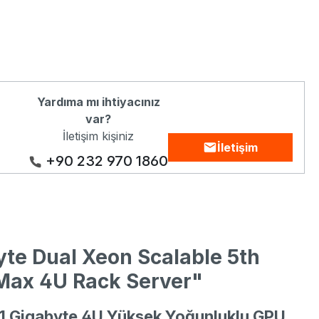
Yardıma mı ihtiyacınız
var?
İletişim kişiniz
İletişim
+90 232 970 1860
yte Dual Xeon Scalable 5th
Max 4U Rack Server"
 Gigabyte 4U Yüksek Yoğunluklu GPU