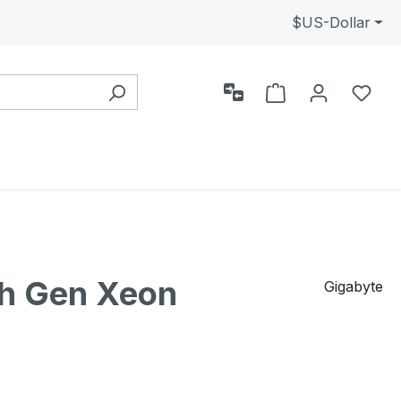
$
US-Dollar
Alışveriş sepeti
0 is
th Gen Xeon
Gigabyte