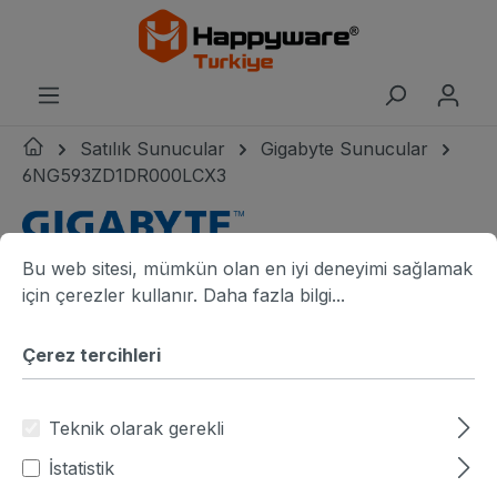
riğe geç
Satılık Sunucular
Gigabyte Sunucular
6NG593ZD1DR000LCX3
Çerez tercihleri
Bu web sitesi, mümkün olan en iyi deneyimi sağlamak için ç
Gigabyte logo
Bu web sitesi, mümkün olan en iyi deneyimi sağlamak
Resim galerisini atla
Gigabyte G593-ZD1-LAX3 angle view
G
için çerezler kullanır.
Daha fazla bilgi...
Çerez tercihleri
Teknik olarak gerekli
İstatistik