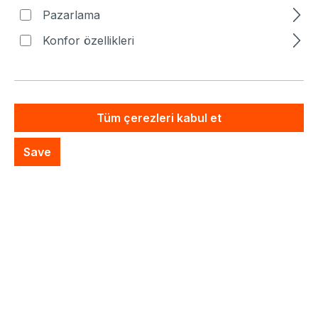
Fiyatlar hariç. KDV artı nakliye masrafları
Pazarlama
Artık mevcut değil
Konfor özellikleri
Özel Sistem Teklifi
İstek listesine ekle
Tüm çerezleri kabul et
Save