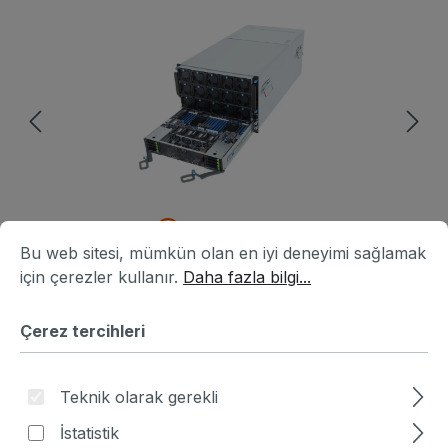
Resim galerisini atla
Çerez tercihleri
Bu web sitesi, mümkün olan en iyi deneyimi sağlamak için ç
Bu web sitesi, mümkün olan en iyi deneyimi sağlamak
için çerezler kullanır.
Daha fazla bilgi...
Çerez tercihleri
Ürün numarası:
HA6B6254-292149
|
Üretici numarası:
6NG893SD1DR000ABX5
Teknik olarak gerekli
Fiyat sor
İstatistik