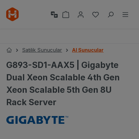
Ana içeriğe geç
Alışveriş sepeti 0 ürün içeri
0 istek listesi ü
Satilik Sunucular
AI Sunucular
Ana Sayfa
G893-SD1-AAX5 | Gigabyte
Dual Xeon Scalable 4th Gen
Xeon Scalable 5th Gen 8U
Rack Server