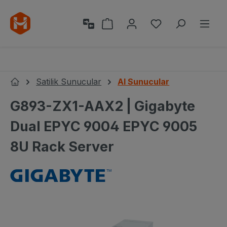
Ana içeriğe geç
Alışveriş sepeti 0 ürün içeri
0 istek listesi ü
Satilik Sunucular
AI Sunucular
Ana Sayfa
G893-ZX1-AAX2 | Gigabyte
Dual EPYC 9004 EPYC 9005
8U Rack Server
Resim galerisini atla