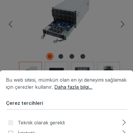
Çerez tercihleri
Bu web sitesi, mümkün olan en iyi deneyimi sağlamak için ç
Bu web sitesi, mümkün olan en iyi deneyimi sağlamak
için çerezler kullanır.
Daha fazla bilgi...
Ürün numarası:
HA8B2508-980644
|
Üretici numarası:
6NG893ZX1DR000ACX2
Çerez tercihleri
Fiyat sor
Teknik olarak gerekli
Fiyatlar hariç. KDV artı nakliye masrafları