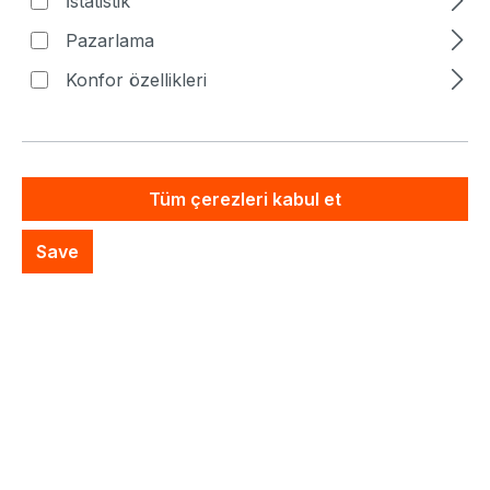
İstatistik
Artık mevcut değil
Pazarlama
Özel Sistem Teklifi
Konfor özellikleri
İstek listesine ekle
Tüm çerezleri kabul et
Save