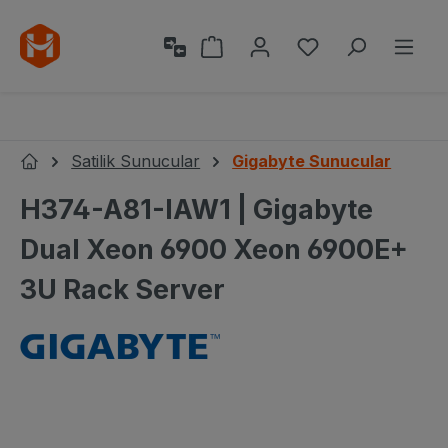
Ana içeriğe geç
Alışveriş sepeti 0 ürün içeri
0 istek listesi ü
Satilik Sunucular
Gigabyte Sunucular
Ana Sayfa
H374-A81-IAW1 | Gigabyte
Dual Xeon 6900 Xeon 6900E+
3U Rack Server
Resim galerisini atla