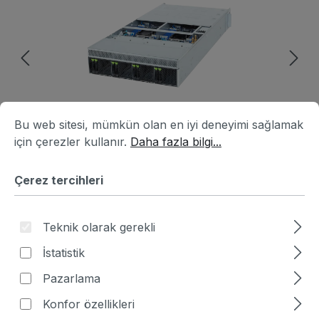
Çerez tercihleri
Bu web sitesi, mümkün olan en iyi deneyimi sağlamak için ç
Bu web sitesi, mümkün olan en iyi deneyimi sağlamak
için çerezler kullanır.
Daha fazla bilgi...
Çerez tercihleri
Ürün numarası:
HA2B1260-801963
|
Teknik olarak gerekli
Üretici numarası:
6NH374A81DR000IAW1
İstatistik
Fiyat sor
Pazarlama
Fiyatlar hariç. KDV artı nakliye masrafları
Konfor özellikleri