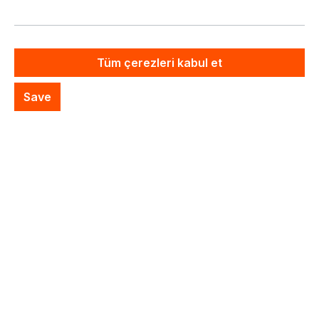
Artık mevcut değil
Özel Sistem Teklifi
Tüm çerezleri kabul et
İstek listesine ekle
Save