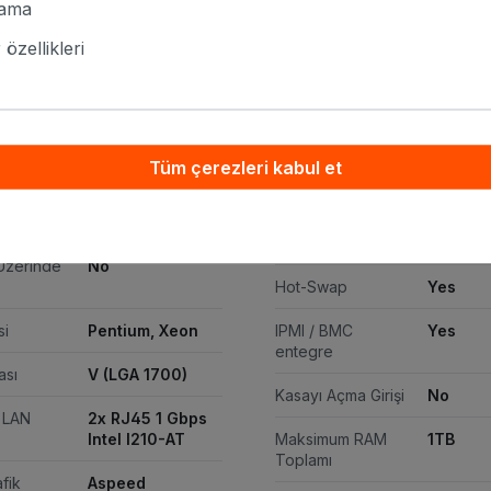
lama
dan faydalanırsınız.
özellikleri
-X10-AAA2 | Gigabyte Single Xeon 6300 
um G7400T 1U Rack Server teknik özellikle
Tüm çerezleri kabul et
ertifikası
80 Plus Platinum
Güç Kaynağı
550W
Wattajı
Üzerinde
No
Hot-Swap
Yes
si
Pentium, Xeon
IPMI / BMC
Yes
entegre
ası
V (LGA 1700)
Kasayı Açma Girişi
No
ğ LAN
2x RJ45 1 Gbps
Intel I210-AT
Maksimum RAM
1TB
Toplamı
afik
Aspeed