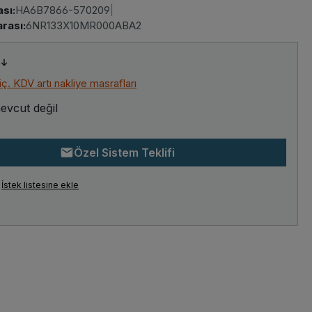
sı:
HA6B7866-570209
|
rası:
6NR133X10MR000ABA2
riç. KDV artı nakliye masrafları
evcut değil
Özel Sistem Teklifi
İstek listesine ekle