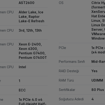
AST2600
OS
Citrix H
(formerl
XenServ
enen CPU
Alder Lake, Ice
Hat Ente
Lake, Raptor
Linux, 
Lake-E Refresh
Linux En
Server,
enen CPU
3rd, 12th, 13th
VMware 
Window
enen CPU
Xeon E-2400,
PCIe
1x PCIe 
Xeon 6300,
(x4 mod
Pentium G7400,
Pentium G7400T
Performans Sınıfı
Mid-Ra
enen CPU
Intel
RAID Desteği
Yes
RAM Türü
UDIMM
r
1
Sertifikalar
80 Plus
ECC
Soğutucu Adedi
4
me
1x PCIe 4.0 x4
Full-Height Half-