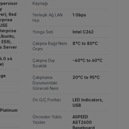
ypervisor
Kaynağı
y
er), Red
Yerleşik Ağ LAN
1 Gbps
rprise
Hızı
SUSE
terprise
Yonga Seti
Intel C262
 Ubuntu,
ESXi,
Çalışma Bağıl Nem
8°C to 80°C
s Server
Oranı
4.0 x4
Çalışma Dışı
-40°C to 60°C
e)
Sıcaklık
nge
Çalışmama
20°C to 95°C
Durumundaki
Göreceli Nem
Ön G/Ç Portları
LED Indicators,
USB
 Platinum
Önceden Yüklü
ASPEED
Yazılım
AST2600
Baseboard