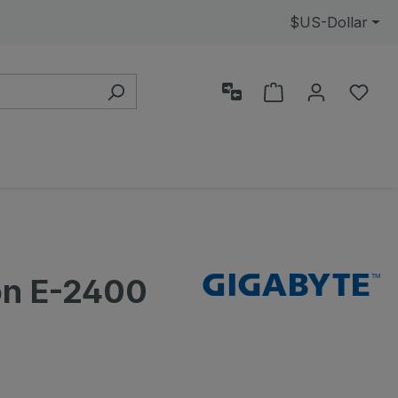
$
US-Dollar
Alışveriş sepeti
0 is
on E-2400