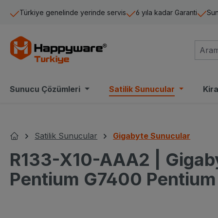
a içeriğe geç
Aramaya atla
Ana navigasyona geç
Türkiye genelinde yerinde servis
6 yıla kadar Garanti
Sun
Sunucu Çözümleri
Satilik Sunucular
Kir
Satilik Sunucular
Gigabyte Sunucular
Ana Sayfa
R133-X10-AAA2 | Gigab
Pentium G7400 Pentium