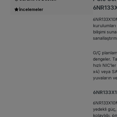
6NR133
İncelemeler
6NR133X10MR
kurulumları 
bilişimi sun
sanallaştırm
G/Ç planlam
dengeler. Ta
hızlı NIC’l
x4) veya SA
yuvaların ve
6NR133X10
6NR133X10MR
yedekli güç,
kolaylığı, 