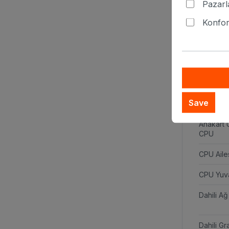
Pazar
avantajların
Konfor 
R133
Penti
Save
80 Plus S
Anakart 
CPU
CPU Aile
CPU Yuv
Dahili A
Dahili Gr