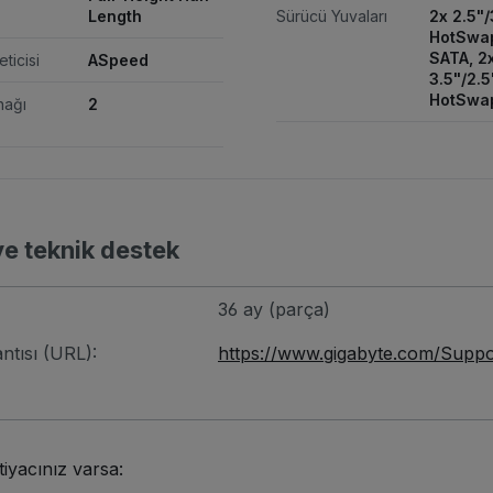
Length
Sürücü Yuvaları
2x 2.5"/
HotSwa
SATA, 2
eticisi
ASpeed
3.5"/2.5
HotSwa
nağı
2
ve teknik destek
36 ay (parça)
tısı (URL):
https://www.gigabyte.com/Supp
tiyacınız varsa: