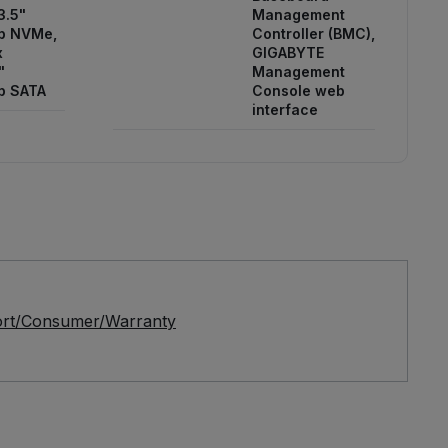
3.5"
Management
p NVMe,
Controller (BMC),
x
GIGABYTE
"
Management
p SATA
Console web
interface
ort/Consumer/Warranty