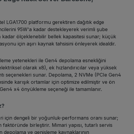
l LGA1700 platformu gerektiren dağıtık edge
mcilerini 95W'a kadar destekleyerek verimli şube
 kadar ölçeklenebilir bellek kapasitesi sunar; küçük
asyonu için aşırı kaynak tahsisini önleyerek idealdir.
e yetenekleri ile Gen4 depolama esnekliğini
lektriksel olarak x8), ek hızlandırıcılar veya yüksek
ğlantı seçenekleri sunar. Depolama, 2 NVMe (PCIe Gen4
de karışık ortamlar için optimize edilmiştir ve ön
Ie Gen4 x4 önyükleme seçeneği ile tamamlanır.
z?
 için dengeli bir yoğunluk-performans oranı sunar;
ktöründe birleştirir. Mimari yapısı, tutarlı servis
gun depolama ve genişleme kaynaklarının