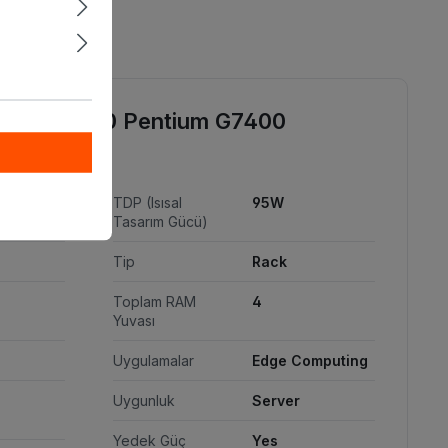
Xeon E-2400 Pentium G7400
ri
TDP (Isısal
95W
Tasarım Gücü)
Tip
Rack
Toplam RAM
4
Yuvası
Uygulamalar
Edge Computing
Uygunluk
Server
Yedek Güç
Yes