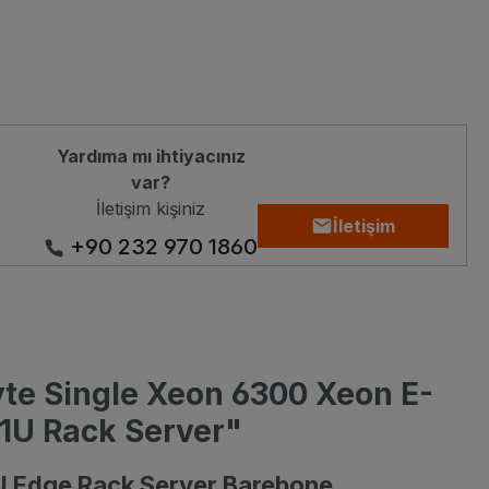
Yardıma mı ihtiyacınız
var?
İletişim kişiniz
İletişim
+90 232 970 1860
yte Single Xeon 6300 Xeon E-
1U Rack Server"
1U Edge Rack Server Barebone,