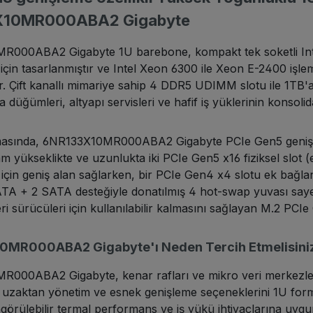
X10MR000ABA2 Gigabyte
000ABA2 Gigabyte 1U barebone, kompakt tek soketli Inte
için tasarlanmıştır ve Intel Xeon 6300 ile Xeon E-2400 işle
ar. Çift kanallı mimariye sahip 4 DDR5 UDIMM slotu ile 1TB'a
a düğümleri, altyapı servisleri ve hafif iş yüklerinin konsolid
asında, 6NR133X10MR000ABA2 Gigabyte PCIe Gen5 genişlem
m yükseklikte ve uzunlukta iki PCIe Gen5 x16 fiziksel slot (e
er için geniş alan sağlarken, bir PCIe Gen4 x4 slotu ek ba
TA + 2 SATA desteğiyle donatılmış 4 hot-swap yuvası sayesin
ri sürücüleri için kullanılabilir kalmasını sağlayan M.2 PC
MR000ABA2 Gigabyte'ı Neden Tercih Etmelisini
000ABA2 Gigabyte, kenar rafları ve mikro veri merkezleri
 uzaktan yönetim ve esnek genişleme seçeneklerini 1U form fa
öngörülebilir termal performans ve iş yükü ihtiyaçlarına uy