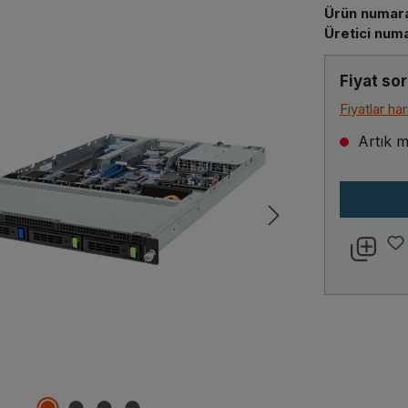
Ürün numara
Üretici numa
Fiyat sor
Fiyatlar ha
Artık m