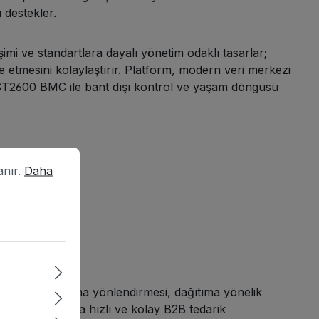
 destekler.
şimi ve standartlara dayalı yönetim odaklı tasarlar;
 etmesini kolaylaştırır. Platform, modern veri merkezi
2600 BMC ile bant dışı kontrol ve yaşam döngüsü
r.
Daha fazla bilgi...
anır.
Daha
i yapılandırma yönlendirmesi, dağıtıma yönelik
koordinasyonunda hızlı ve kolay B2B tedarik