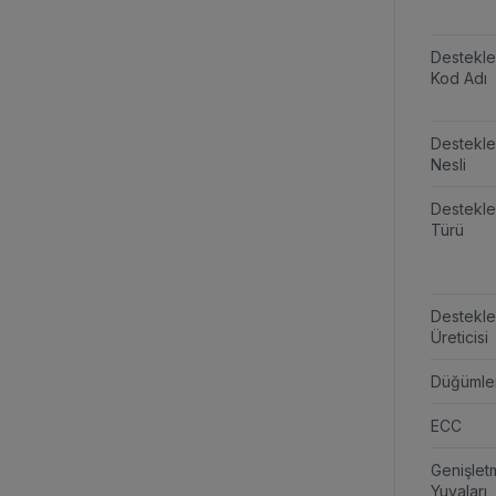
Destekl
Kod Adı
Destekl
Nesli
Destekl
Türü
Destekl
Üreticisi
Düğümle
ECC
Genişlet
Yuvaları