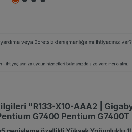
li yardıma veya ücretsiz danışmanlığa mı ihtiyacınız var?
n - ihtiyaçlarınıza uygun hizmetleri bulmanızda size yardımcı olalım.
ilgileri "R133-X10-AAA2 | Gigab
Pentium G7400 Pentium G7400T 
5 genişleme özellikli Yüksek Yoğunluklu 