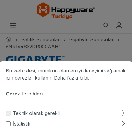
riğe geç
Satılık Sunucular
Gigabyte Sunucular
6NR164S32DR000AAH1
Çerez tercihleri
Bu web sitesi, mümkün olan en iyi deneyimi sağlamak için ç
Gigabyte logo
Bu web sitesi, mümkün olan en iyi deneyimi sağlamak
Resim galerisini atla
Gigabyte R164-S32-AAH1
G
için çerezler kullanır.
Daha fazla bilgi...
Çerez tercihleri
Teknik olarak gerekli
İstatistik