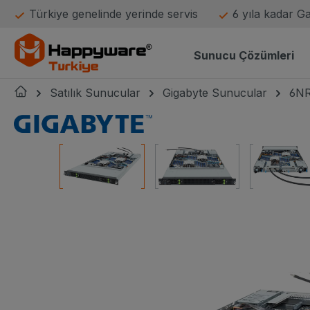
Türkiye genelinde yerinde servis
6 yıla kadar G
atla
Ana navigasyona geç
Sunucu Çözümleri
Satılık Sunucular
Gigabyte Sunucular
6NR
Gigabyte logo
Resim galerisini atla
Gigabyte R183-ZK0-LAJ1 angle view
R183-ZK0-LAJ1 Gigabyte angle view küçük res
R183-ZK0-LAJ1 Gigabyte fro
R183-ZK0-L