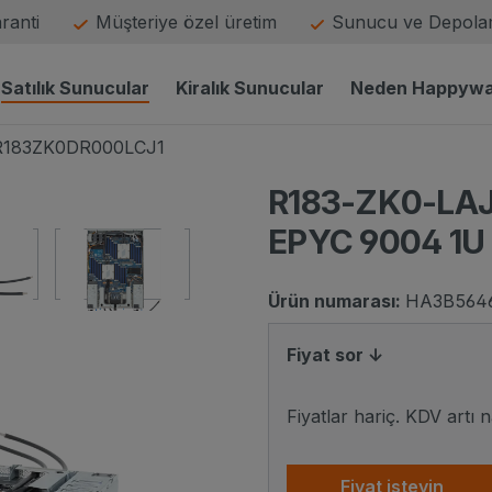
aranti
Müşteriye özel üretim
Sunucu ve Depolam
Satılık Sunucular
Kiralık Sunucular
Neden Happyw
183ZK0DR000LCJ1
R183-ZK0-LAJ1
EPYC 9004 1U 
Ürün numarası:
HA3B564
Gigabyte R183-ZK0-LAJ1 front
im
nt view küçük resim
AJ1 Gigabyte rear view küçük resim
R183-ZK0-LAJ1 Gigabyte top view küçük resim
Fiyat sor ↓
Fiyatlar hariç. KDV artı 
Fiyat isteyin