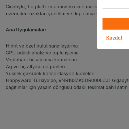
Gigabyte, bu platformu modern veri merkezi standartla
üzerinden uzaktan yönetim ve depolama yönetimi ile oper
Ana Uygulamalar:
Kaydet
Hibrit ve özel bulut sanallaştırma
CPU odaklı analiz ve toplu işleme
Veritabanı hesaplama katmanları
Ağ ve uç altyapı düğümleri
Yüksek çekirdek konsolidasyon kümeleri
Happyware Türkiye'de, 6NR183ZK0DR000LCJ1 Gigabyte 
dağıtımlar için yaşam döngüsü odaklı teslimat dahil satın