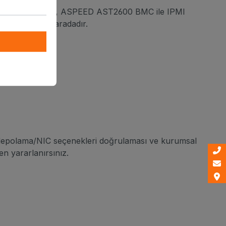
unucu mühendisliği, ASPEED AST2600 BMC ile IPMI
çenekleri bir aradadır.
epolama/NIC seçenekleri doğrulaması ve kurumsal
en yararlanırsınız.