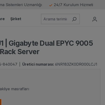
a Sistemleri Uzmanlığı
24/7 Kurulum Hizmeti
are
Şirket
 | Gigabyte Dual EPYC 9005
Rack Server
6-840047
|
Üretici numarası:
6NR183ZK0DR000LCJ1
 view
Gigab
nakliye masrafları