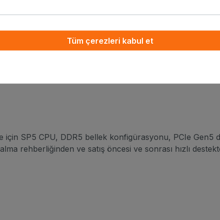
rıyla uyumlu olacak şekilde tasarlamıştır; doğrulanmış s
asyonel kontrollerle uyumlu yapılandırılabilir RAID/HBA se
Tüm çerezleri kabul et
için SP5 CPU, DDR5 bellek konfigürasyonu, PCIe Gen5 d
 alma rehberliğinden ve satış öncesi ve sonrası hızlı destekt