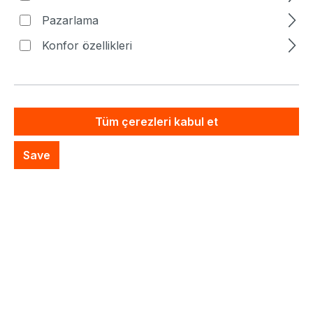
Artık mevcut değil
Pazarlama
Konfor özellikleri
Özel Sistem Teklifi
İstek listesine ekle
Tüm çerezleri kabul et
Save