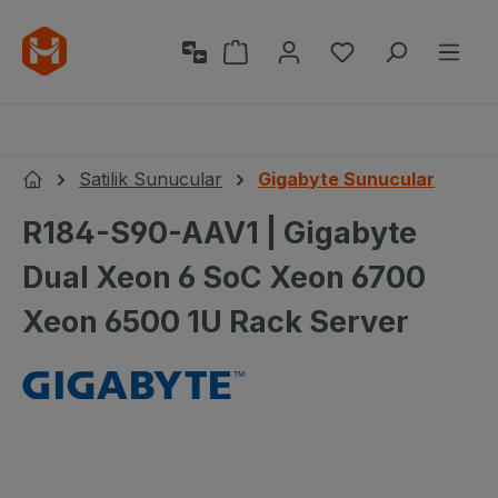
Ana içeriğe geç
Alışveriş sepeti 0 ürün içeri
0 istek listesi ü
Satilik Sunucular
Gigabyte Sunucular
Ana Sayfa
R184-S90-AAV1 | Gigabyte
Dual Xeon 6 SoC Xeon 6700
Xeon 6500 1U Rack Server
Resim galerisini atla