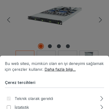
Çerez tercihleri
Bu web sitesi, mümkün olan en iyi deneyimi sağlamak için ç
Bu web sitesi, mümkün olan en iyi deneyimi sağlamak
için çerezler kullanır.
Daha fazla bilgi...
Ürün numarası:
HA4B6421-431348
|
Üretici numarası:
6NR184S90DR000AAV1
Çerez tercihleri
Fiyat sor
Teknik olarak gerekli
Fiyatlar hariç. KDV artı nakliye masrafları
İstatistik