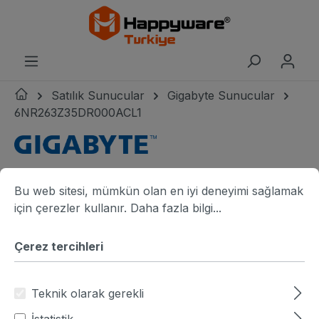
riğe geç
Satılık Sunucular
Gigabyte Sunucular
6NR263Z35DR000ACL1
Gigabyte logo
Resim galerisini atla
Gigabyte R263-Z35-AAL1 angle view
G
Çerez tercihleri
Bu web sitesi, mümkün olan en iyi deneyimi sağlamak için ç
Bu web sitesi, mümkün olan en iyi deneyimi sağlamak
için çerezler kullanır.
Daha fazla bilgi...
Çerez tercihleri
Teknik olarak gerekli
İstatistik