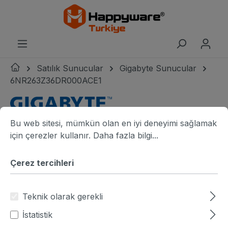
riğe geç
Satılık Sunucular
Gigabyte Sunucular
6NR263Z36DR000ACE1
Çerez tercihleri
Bu web sitesi, mümkün olan en iyi deneyimi sağlamak için ç
Gigabyte logo
Bu web sitesi, mümkün olan en iyi deneyimi sağlamak
Resim galerisini atla
Gigabyte R263-Z36-AAE1 angle view
G
için çerezler kullanır.
Daha fazla bilgi...
Çerez tercihleri
Teknik olarak gerekli
İstatistik