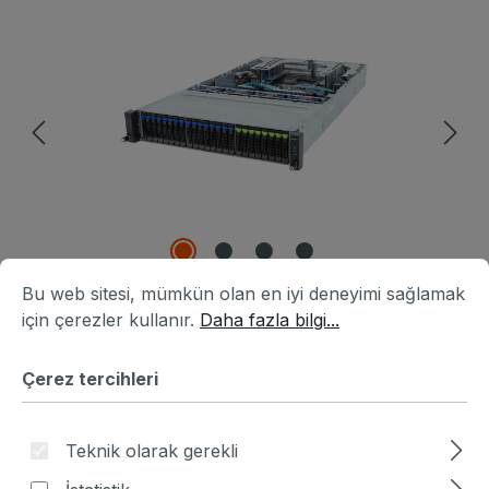
Resim galerisini atla
Çerez tercihleri
Bu web sitesi, mümkün olan en iyi deneyimi sağlamak için ç
Bu web sitesi, mümkün olan en iyi deneyimi sağlamak
için çerezler kullanır.
Daha fazla bilgi...
Çerez tercihleri
Ürün numarası:
HA2B4162-927276
|
Üretici numarası:
6NR283S92DR000ABJ3
Teknik olarak gerekli
Fiyat sor