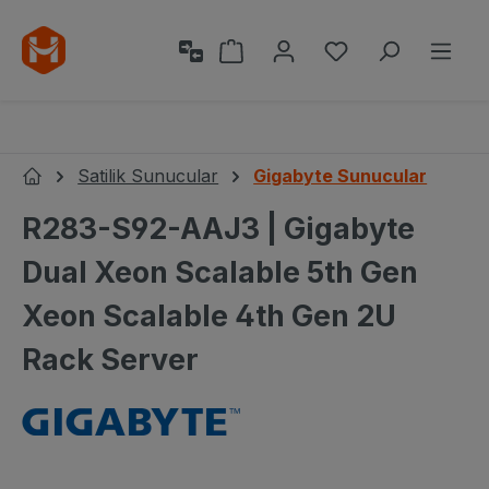
Ana içeriğe geç
Alışveriş sepeti 0 ürün içeri
0 istek listesi ü
Satilik Sunucular
Gigabyte Sunucular
Ana Sayfa
R283-S92-AAJ3 | Gigabyte
Dual Xeon Scalable 5th Gen
Xeon Scalable 4th Gen 2U
Rack Server