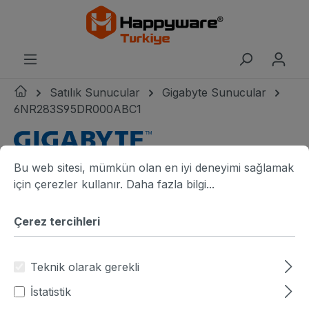
riğe geç
Satılık Sunucular
Gigabyte Sunucular
6NR283S95DR000ABC1
Çerez tercihleri
Bu web sitesi, mümkün olan en iyi deneyimi sağlamak için ç
Gigabyte logo
Resim galerisini atla
Gigabyte R283-S95-AAC1 angle view
G
Bu web sitesi, mümkün olan en iyi deneyimi sağlamak
için çerezler kullanır.
Daha fazla bilgi...
Çerez tercihleri
Teknik olarak gerekli
İstatistik