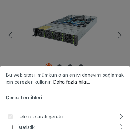
Resim galerisini atla
Çerez tercihleri
Bu web sitesi, mümkün olan en iyi deneyimi sağlamak için ç
Bu web sitesi, mümkün olan en iyi deneyimi sağlamak
için çerezler kullanır.
Daha fazla bilgi...
Çerez tercihleri
Ürün numarası:
HA7B6322-738459
|
Üretici numarası:
6NR283S96DR000ABJ1
Teknik olarak gerekli
Fiyat sor
İstatistik