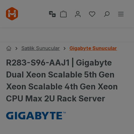
Ana içeriğe geç
Alışveriş sepeti 0 ürün içeri
0 istek listesi ü
Satilik Sunucular
Gigabyte Sunucular
Ana Sayfa
R283-S96-AAJ1 | Gigabyte
Dual Xeon Scalable 5th Gen
Xeon Scalable 4th Gen Xeon
CPU Max 2U Rack Server