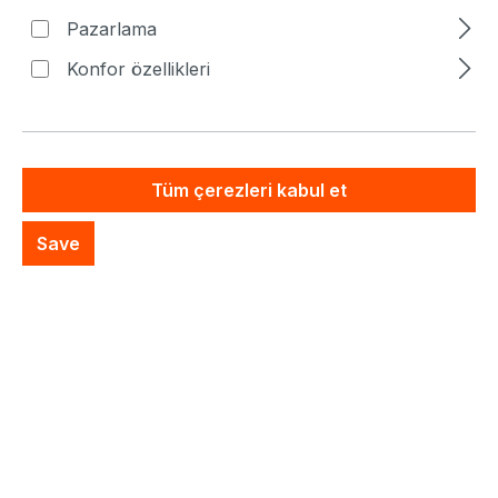
Fiyatlar hariç. KDV artı nakliye masrafları
Pazarlama
Artık mevcut değil
Konfor özellikleri
Özel Sistem Teklifi
İstek listesine ekle
Tüm çerezleri kabul et
Save