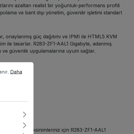
arını azaltan realist bir yoğunluk-performans profili
polama ve bant dışı yönetim, güvenilir işletimi standart
pılar, onaylanmış güç dağıtımı ve IPMI ile HTML5 KVM
m ile tasarlar. R283-ZF1-AAL1 Gigabyte, adanmış
m ve güvenlik uygulamalarına uyum sağlar.
r.
Daha fazla bilgi...
anır.
Daha
nız ve ağ gereksinimleriniz için R283-ZF1-AAL1