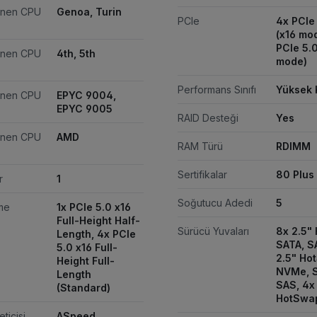
enen CPU
Genoa, Turin
PCIe
4x PCIe
(x16 mod
PCIe 5.0
enen CPU
4th, 5th
mode)
Performans Sınıfı
Yüksek 
enen CPU
EPYC 9004,
EPYC 9005
RAID Desteği
Yes
enen CPU
AMD
RAM Türü
RDIMM
Sertifikalar
80 Plus
r
1
Soğutucu Adedi
5
me
1x PCIe 5.0 x16
Full-Height Half-
Sürücü Yuvaları
8x 2.5"
Length, 4x PCIe
SATA, S
5.0 x16 Full-
2.5" Ho
Height Full-
NVMe, S
Length
SAS, 4x
(Standard)
HotSwa
eticisi
ASpeed