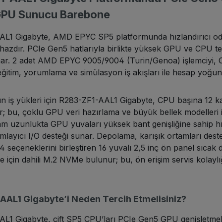
 GPU Sunucu Barebone
L1 Gigabyte, AMD EPYC SP5 platformunda hızlandırıcı odaklı 
hazdır. PCIe Gen5 hatlarıyla birlikte yüksek GPU ve CPU ter
nar. 2 adet AMD EPYC 9005/9004 (Turin/Genoa) işlemciyi
ğitim, yorumlama ve simülasyon iş akışları ile hesap yoğu
n iş yükleri için R283-ZF1-AAL1 Gigabyte, CPU başına 12
; bu, çoklu GPU veri hazırlama ve büyük bellek modelleri i
am uzunlukta GPU yuvaları yüksek bant genişliğine sahip hız
layıcı I/O desteği sunar. Depolama, karışık ortamları dest
eçeneklerini birleştiren 16 yuvalı 2,5 inç ön panel sıcak de
e için dahili M.2 NVMe bulunur; bu, ön erişim servis kola
AAL1 Gigabyte’i Neden Tercih Etmelisiniz?
L1 Gigabyte, çift SP5 CPU’ları PCIe Gen5 GPU genişletmeler