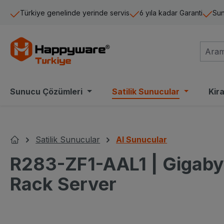
a içeriğe geç
Aramaya atla
Ana navigasyona geç
Türkiye genelinde yerinde servis
6 yıla kadar Garanti
Sun
Sunucu Çözümleri
Satilik Sunucular
Kir
Satilik Sunucular
AI Sunucular
Ana Sayfa
R283-ZF1-AAL1 | Gigab
Rack Server