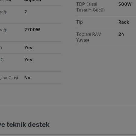
TDP (Isısal
500W
Tasarım Gücü)
nağı
2
Tip
Rack
nağı
2700W
Toplam RAM
24
Yuvası
p
Yes
MC
Yes
ma Girişi
No
ve teknik destek