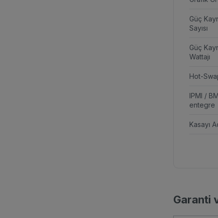
Güç Kay
Sayısı
Güç Kay
Wattajı
Hot-Swa
IPMI / B
entegre
Kasayı Aç
Garanti 