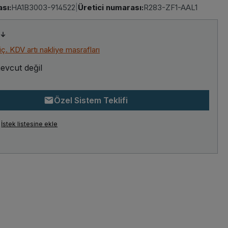
sı:
HA1B3003-914522
|
Üretici numarası:
R283-ZF1-AAL1
riç. KDV artı nakliye masrafları
evcut değil
Özel Sistem Teklifi
İstek listesine ekle