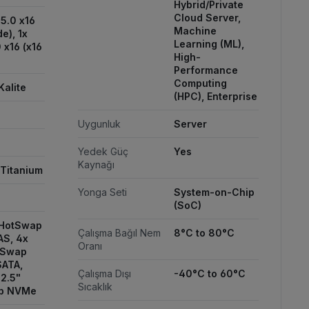
Hybrid/Private
Cloud Server,
 5.0 x16
Machine
e), 1x
Learning (ML),
 x16 (x16
High-
Performance
Computing
Kalite
(HPC), Enterprise
Uygunluk
Server
Yedek Güç
Yes
Kaynağı
 Titanium
Yonga Seti
System-on-Chip
(SoC)
 HotSwap
Çalışma Bağıl Nem
8°C to 80°C
AS, 4x
Oranı
tSwap
ATA,
Çalışma Dışı
-40°C to 60°C
 2.5"
Sıcaklık
p NVMe