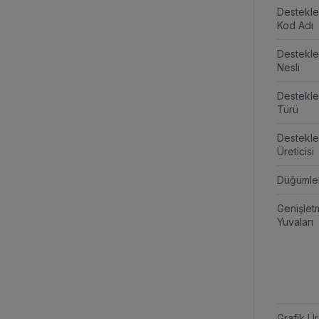
Destekl
Kod Adı
Destekl
Nesli
Destekl
Türü
Destekl
Üreticisi
Düğümle
Genişlet
Yuvaları
Grafik Ür