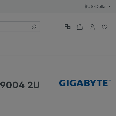
$
US-Dollar
Alışveriş sepeti
0 is
 9004 2U