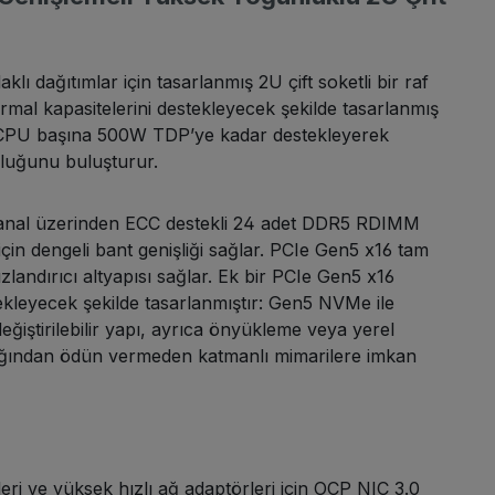
dağıtımlar için tasarlanmış 2U çift soketli bir raf
mal kapasitelerini destekleyecek şekilde tasarlanmış
, CPU başına 500W TDP’ye kadar destekleyerek
nluğunu buluşturur.
 kanal üzerinden ECC destekli 24 adet DDR5 RDIMM
çin dengeli bant genişliği sağlar. PCIe Gen5 x16 tam
landırıcı altyapısı sağlar. Ek bir PCIe Gen5 x16
ekleyecek şekilde tasarlanmıştır: Gen5 NVMe ile
ğiştirilebilir yapı, ayrıca önyükleme veya yerel
ylığından ödün vermeden katmanlı mimarilere imkan
i ve yüksek hızlı ağ adaptörleri için OCP NIC 3.0