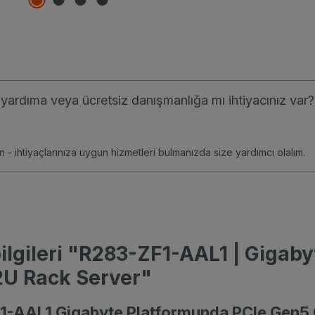
li yardıma veya ücretsiz danışmanlığa mı ihtiyacınız var?
n - ihtiyaçlarınıza uygun hizmetleri bulmanızda size yardımcı olalım.
ilgileri "R283-ZF1-AAL1 | Gigab
2U Rack Server"
-AAL1 Gigabyte Platformunda PCIe Gen5 G