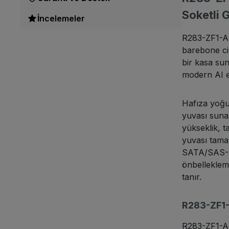
Soketli
İncelemeler
R283-ZF1-AA
barebone ci
bir kasa su
modern AI e
Hafıza yoğu
yuvası sunar
yükseklik, t
yuvası tamam
SATA/SAS-4 s
önbelleklem
tanır.
R283-ZF1-
R283-ZF1-AA