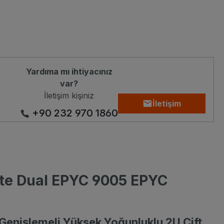
Yardıma mı ihtiyacınız
var?
İletişim kişiniz
İletişim
+90 232 970 1860
yte Dual EPYC 9005 EPYC
enişlemeli Yüksek Yoğunluklu 2U Çift