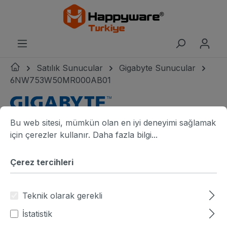
riğe geç
Satılık Sunucular
Gigabyte Sunucular
6NW753W50MR000AB01
Çerez tercihleri
Bu web sitesi, mümkün olan en iyi deneyimi sağlamak için ç
Gigabyte logo
Bu web sitesi, mümkün olan en iyi deneyimi sağlamak
Resim galerisini atla
Gigabyte W753-W50-AA01 angle view
G
için çerezler kullanır.
Daha fazla bilgi...
Çerez tercihleri
Teknik olarak gerekli
İstatistik