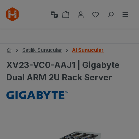
Ana içeriğe geç
Alışveriş sepeti 0 ürün içeri
0 istek listesi ü
Satilik Sunucular
AI Sunucular
Ana Sayfa
XV23-VC0-AAJ1 | Gigabyte
Dual ARM 2U Rack Server
Resim galerisini atla