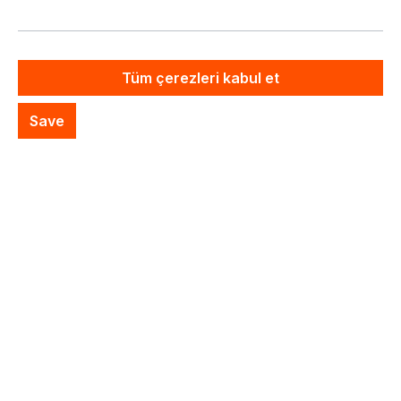
Özel Sistem Teklifi
İstek listesine ekle
Tüm çerezleri kabul et
Save
Hizmetlerimiz
ile ilgili yardıma veya ücretsiz
danışmanlığa mı ihtiyacınız var?