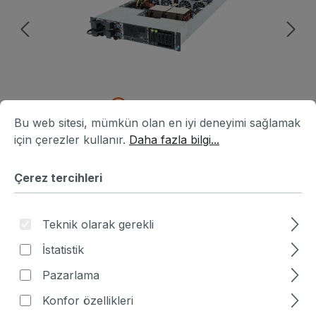
Çerez tercihleri
Bu web sitesi, mümkün olan en iyi deneyimi sağlamak için ç
Bu web sitesi, mümkün olan en iyi deneyimi sağlamak
için çerezler kullanır.
Daha fazla bilgi...
Çerez tercihleri
Ürün numarası:
HA1B3486-573174
|
Üretici numarası:
6NXV23VC0DR000AAJ1
Teknik olarak gerekli
Fiyat sor
İstatistik
Fiyatlar hariç. KDV artı nakliye masrafları
Pazarlama
Artık mevcut değil
Konfor özellikleri