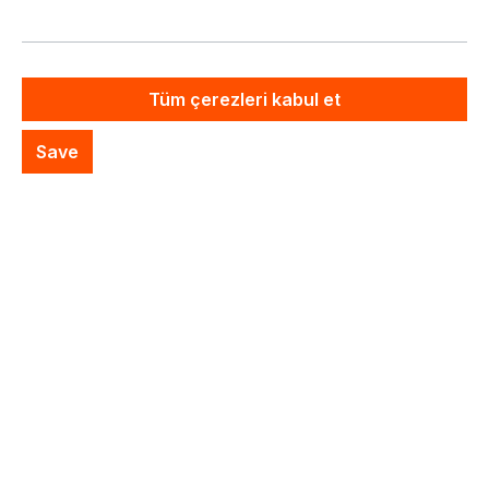
Artık mevcut değil
Özel Sistem Teklifi
Tüm çerezleri kabul et
İstek listesine ekle
Save