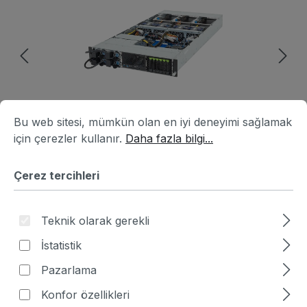
Çerez tercihleri
Bu web sitesi, mümkün olan en iyi deneyimi sağlamak için ç
Bu web sitesi, mümkün olan en iyi deneyimi sağlamak
için çerezler kullanır.
Daha fazla bilgi...
Çerez tercihleri
Ürün numarası:
HA5B2649-439720
|
Teknik olarak gerekli
Üretici numarası:
6NXV24AX0DR000AAJ1
İstatistik
Fiyat sor
Pazarlama
Fiyatlar hariç. KDV artı nakliye masrafları
Konfor özellikleri