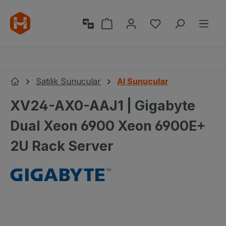
Ana içeriğe geç
Alışveriş sepeti 0 ürün içeri
0 istek listesi ü
Satilik Sunucular
AI Sunucular
Ana Sayfa
XV24-AX0-AAJ1 | Gigabyte
Dual Xeon 6900 Xeon 6900E+
2U Rack Server
Resim galerisini atla